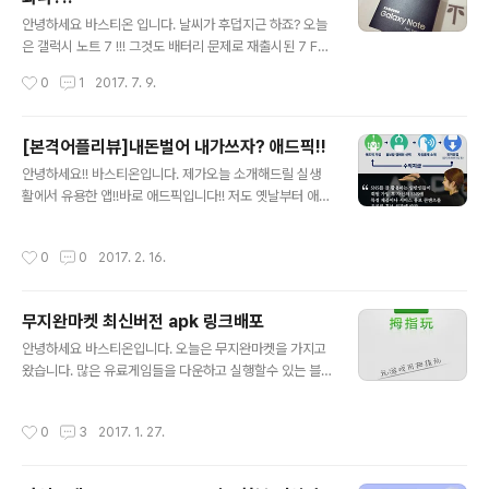
문이 자자 했었는데요,, 그럼 일반병들은 그 스트레스와 아
글 내용
픔이 얼마나 심각한 수준일까요... 아들들 군대보내신 부모
안녕하세요 바스티온 입니다. 날씨가 후덥지근 하죠? 오늘
님들 걱정이 이만저만이 아닐것 같습니다.. 이번정권에 군
은 갤럭시 노트 7 !!! 그것도 배터리 문제로 재출시된 7 FE
대 문제가 확 개편되어 조금이나마 해결되었으면 하는 바
실제사용후기를 다루어 보려고 합니다. 보이시나요 ?? 갤
작성시간
0
1
2017. 7. 9.
램입니다 ㅎㅎ
럭시 노트7 Fan Edition 입니다 !! 갤럭시 노트7의 S펜은
4096 단계의 필압으로 더 섬세하고 정교해 졌다고 하네요
!! 배터리에 신경을 쓴만큼 배터리는 안전하게 만들었다고
[본격어플리뷰]내돈벌어 내가쓰자? 애드픽!!
생각이 듭니다 !! 가격은 약 70만원 정도라고 하네요 !! 약
글 내용
안녕하세요!! 바스티온입니다. 제가오늘 소개해드릴 실생
간 비싼감이 없지않아 있습니다. 하지만 빅스비 지원 삼성
활에서 유용한 앱!!바로 애드픽입니다!! 저도 옛날부터 애드
페이, 방수지원등 다방면으로 바라보면 결코나쁜 가격이라
픽이란앱으로 열심히 홍보하고 있었는데요!! 이제는 우리
고는 할수없습니다. 후기를 들어보니 전작과 비슷해서 별
여러분들과 좋은 앱 다같이 써보자는 취지로 이글을 쓰게
다른 감흥이 없다고 하네요 ㅋㅋㅋㅋㅋ 이상 갤럭시 노트7
작성시간
0
0
2017. 2. 16.
되었습니다!!방식은 요런 방식입니다!! 여러분이 알고계시
FE 후기를 마치겠습니다 !!
던 타앱들의 설치당 100원? 이런거 아닙니다!! 내가 직접
어플을 사용해보고 좋은 점들을 지인이나 사람들에게 알려
무지완마켓 최신버전 apk 링크배포
주면 그분들이 다운로드 하게되고 그분들이 다운로드하면
글 내용
나에게 수익금이 돌아오는방식입니다.!! 물론 수익금도 타
안녕하세요 바스티온입니다. 오늘은 무지완마켓을 가지고
앱들에 비하여 월등히 높습니다!!월수익 3천만원이상!! 당
왔습니다. 많은 유료게임들을 다운하고 실행할수 있는 블
연히 전아니고 상위파트너분의 수익금입니다 하지만 저도
랙마켓입니다. 많이 다운하셔서 사용하시기 바랍니다. htt
열심히 한 결과 짭잘하게 수익을 보고있는것 또한사실입니
ps://www.datafilehost.com/d/7c611832
작성시간
0
3
2017. 1. 27.
다!! 요즘 경기도 어렵고 돈벌기도 빠듯한것이 ..