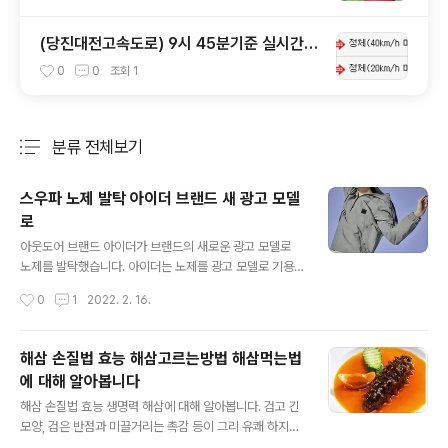
(당진대전고속도로) 9시 45분기준 실시간
고속도로 혼잡구간 !!
0
0
조회
1
분류 전체보기
주요 글 목록
스우파 노제 발탁 아이더 브랜드 새 광고 모델
로
글 내용
아웃도어 브랜드 아이더가 브랜드의 새로운 광고 모델로
노제를 발탁했습니다. 아이더는 노제를 광고 모델로 기용
하며 젊고 트렌디한 브랜드 이미지를 더욱 강화해 나갈 방
작성시간
0
1
2022. 2. 16.
침입니다. 아이더는 노제의 파워풀한 퍼포먼스, 멋스러운
패션 감각이 스타일리시한 요즘 아웃도어를 추구하는 아이
더의 브랜드 방향성과 잘 부합해 이번 시즌 광고 모델로 선
해삼 손질법 효능 해삼고르는방법 해삼먹는법
정했다고 전했습니다. 아이더는 노제와 함께 아웃도어 기
에 대해 알아봅니다
술력을 바탕으로 패션성을 더욱 강화한 젊고 트렌디한 요
글 내용
즘 아웃도어 스타일을 선보일 예정입니다. 특히 아웃도어
해삼 손질법 효능 생명력 해삼에 대해 알아봅니다. 검고 긴
와 일상을 넘나드는 스트리트 캐주얼 스타일을 강화해 젊
모양, 검은 반점과 미끌거리는 촉감 등이 그리 유쾌 하지만
은 소비자를 집중 공략 예정입니다. 봄 시즌 멋스럽게 입기
은 않은 해삼. 해삼의 겉모습 때문에 꺼리는 분들이 많은 해