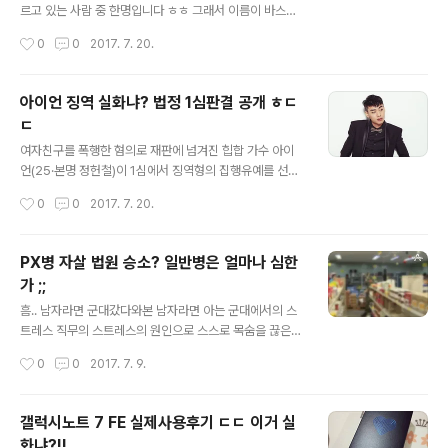
변호사는 "최근 새 정부에서 청와대 민정수석실과 정무수
르고 있는 사람 중 한명입니다 ㅎㅎ 그래서 이름이 바스티
석실 캐비닛을 조사하니까 국정농단 관련 새 증거가 발견
온 인지도?ㅋㅋㅋ 그럼 제가 그랜드 마스터에 간 비결을 알
작성시간
0
0
2017. 7. 20.
됐다며 특검과 검찰에 사본을 넘겼다고 말하고 있다"고 운
려드리겠습니다. 감도를 바꿔라 자신은 분명 잘한 것 같았
을 뗐다. 이어 "박 전 대통..
는데 점수가 오르지않는다? 먼저 감도를 바꿔보세요. 오버
워치는 감도 쓸데없이 높게 하면 그게 더 방해되는 것 같습
아이언 징역 실화냐? 법정 1심판결 공개 ㅎㄷ
니다. 특히 맥크리나 솔져같이 에임 중요한 영웅들 원래 제
ㄷ
가 감도를 35 정도로 맞춰놓고 했었는데 다른 분들이 35
글 내용
는 너무 높다, 20도 높은데 어떻게 하냐고 해서 함 10으로
여자친구를 폭행한 혐의로 재판에 넘겨진 힙합 가수 아이
바꿨더니 너무 잘 맞아서 골드에서 마스터구간까지 올수
언(25·본명 정헌철)이 1심에서 징역형의 집행유예를 선고
있었습니다. 이글을 보시는 분들이라면 모두 점수가 오르
받았다. 서울중앙지법 형사15단독 권성우 판사는 20일 상
작성시간
0
0
2017. 7. 20.
는 꿀팁을 어느정도는 알고있으리라 생각됩니다. 팀보이스
해 등 혐의로 불구속 기소된 아이언에게 징역 8개월에 집
는 무조건 켜주세요. 듣기만 하더라도..
행유예 2년 및 사회봉사 80시간을 선고했다. 아이언은 지
난해 9월 서울 종로구 창신동 자택에서 여자친구 A(25)씨
PX병 자살 법원 승소? 일반병은 얼마나 심한
가 성관계 도중 요구를 들어주지 않는다는 이유로 화를 내
가 ;;
며 주먹으로 얼굴을 내려친 혐의로 재판에 넘겨졌다. 또 같
글 내용
은 해 10월에는 A씨가 이별을 통보하자 목을 조른 채 주먹
흠.. 남자라면 군대갔다와본 남자라면 아는 군대에서의 스
으로 얼굴을 수차례 때리고 몸을 짓눌러 타박상과 왼손 새
트레스 직무의 스트레스의 원인으로 스스로 목숨을 끊은
끼손가락 골절상을 입힌 것으로 조사됐다. 아이언씨 다시
안타까운 사연과 그리고 이 사건을 법원까지 가면서 원고
작성시간
0
0
2017. 7. 9.
좋은노래와 좋은모습으로 무대에서 볼수 있었으면 좋겠네
승소판결이 났는데요. 아들의 보훈보상자로 인정해달라는
요 ㅎㅎ
판결에 원고 승소를 했습니다. 직무수행 사이의 상당한 인
과관계가 있다고 법원에서 판결을 내리면서 그동안 안타깝
갤럭시노트 7 FE 실제사용후기 ㄷㄷ 이거 실
게 사망한 군인들... PX병은 많은 분들에게 꿀?보직으로 소
화냐?!!