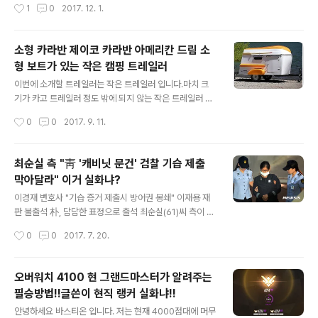
작성시간
1
0
2017. 12. 1.
좋은 아노락 자켓부터 신개념 하이킹화, 아이스 시리즈까
산물이 바로 해삼인데요. 먹이위해 손질할 때 살아있는 해
지 노제만의 스타일로 재해석된 아이더의 요즘 아웃도어
삼을 만지면, 내장을 토해내며 죽은 척 위장까지 하는 영악
스..
한 해산물이 바로 해삼입니다. 하지만 해삼은 못생긴 외형
소형 카라반 제이코 카라반 아메리칸 드림 소
과 행동과는 다르게 항산화 효과, 항암 항균 효과가 뛰어나
형 보트가 있는 작은 캠핑 트레일러
다고 합니다. 해삼을 부를때는 ‘바다의 인삼’이라 불릴 정도
글 내용
로 건강에 좋은 해산물입니다. ▶ 해삼의 효능 ▷ 관절 건강
이번에 소개할 트레일러는 작은 트레일러 입니다.마치 크
알칼리성 식품인 해삼은 칼슘, 철, 인, 요오드 등 무기질을
기가 카고 트레일러 정도 밖에 되지 않는 작은 트레일러 인
다량 함유되어 있습니다. 신진대사를 촉진시킬 뿐 아니라
데요아메리칸 드림 트레일러 입니다.작지만 실속 있는 귀
작성시간
0
0
2017. 9. 11.
혈액 정화에도 탁월한 효과를 보여줍니다. 심지어 칼로리
여운 트레일러 입니다. 두명이 쓸수 있는 트레이러 입니다.
도 낮아 성장기 어린이..
물론 작은 만큼 갖춰줘 있는 것이 그리 많지는 않습니다.하
지만 재밌는 것은 위에 지붕이 보트로 변신한다는 겁니다.
최순실 측 "靑 '캐비닛 문건' 검찰 기습 제출
화장실도 샤워실도 그리고 주방도 야외에 있는 작은 녀석
막아달라" 이거 실화냐?
이지만즐거움을 놓치지는 않았다는 것을 알수 있네요신내
글 내용
는 두명이 누으면 딱 맞는 사이지 이고요야외 주방이 설치
이경재 변호사 "기습 증거 제출시 방어권 봉쇄" 이재용 재
되어 있습니다.작은 보트가 지붕을 덮고 있는데 모터를 장
판 불출석 朴, 담담한 표정으로 출석 최순실(61)씨 측이 청
착하면 모터 보트가 되는 겁니다. 좁은 시골길을 달리기도
와대에서 발견된 일명 '캐비닛 문건'과 관련해 검찰의 증거
작성시간
0
0
2017. 7. 20.
편리하고 작은 차로 견인도 가능한 그런 녀석입니다.귀엽
제출 기한을 지정해 달라고 재판부에 요청했다. 최씨 변호
기도 하고 그냥 밋밋하기도 한 아메리칸 드림 트레일..
인인 이경재 변호사는 20일 서울중앙지법 형사합의22부
(부장판사 김세윤) 심리로 열린 박근혜(65) 전 대통령과 최
오버워치 4100 현 그랜드마스터가 알려주는
씨 등의 특정범죄가중처벌 등에 관한 법률 위반(뇌물) 등
필승방법!!글쓴이 현직 랭커 실화냐!!
혐의 39차 공판에서 "검찰이 기습적으로 증거 제출을 하면
글 내용
피고인의 방어권이 원천 봉쇄된다"며 이같이 주장했다. 이
안녕하세요 바스티온 입니다. 저는 현재 4000점대에 머무