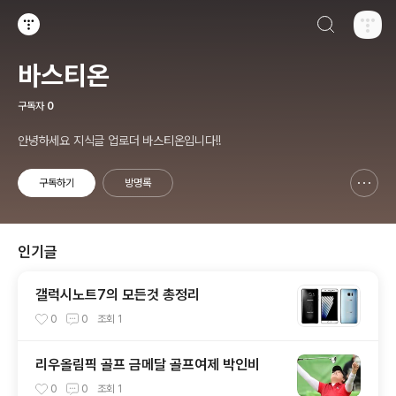
검색하기
티스토리
바스티온
구독자
0
안녕하세요 지식글 업로더 바스티온입니다!!
구독하기
방명록
신고하기 레이어
열기
인기글
갤럭시노트7의 모든것 총정리
0
0
조회
1
리우올림픽 골프 금메달 골프여제 박인비
0
0
조회
1