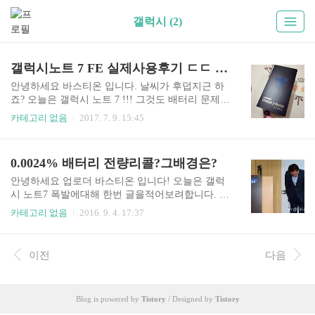
갤럭시 (2)
갤럭시노트 7 FE 실제사용후기 ㄷㄷ 이거 실화냐?!!
안녕하세요 바스티온 입니다. 날씨가 후덥지근 하
죠? 오늘은 갤럭시 노트 7 !!! 그것도 배터리 문제로
재출시된 7 FE 실제사용후기를 다루어 보려고 합
카테고리 없음
2017. 7. 9. 15:45
니다. 보이시나요 ?? 갤럭시 노트7 Fan Edition 입니
다 !! 갤럭시 노트7의 S펜은 4096 단계의 필압으로
더 섬세하고 정교해 졌다고 하네요 !! 배터리에 신
0.0024% 배터리 전량리콜?그배경은?
경을 쓴만큼 배터리는 안전하게 만들었다고 생각
이 듭니다 !! 가격은 약 70만원 정도라고 하네요 !!
안녕하세요 업로더 바스티온 입니다! 오늘은 갤럭
약간 비싼감이 없지않아 있습니다. 하지만 빅스비
시 노트7 폭발에대해 한번 글을적어보려합니다. 갤
지원 삼성페이, 방수지원등 다방면으로 바라보면
럭시노트7은 배터리 폭팔로 골머리를 앓고있습니
카테고리 없음
2016. 9. 4. 17:37
결코나쁜 가격이라고는 할수없습니다. 후기를 들
다. 삼성전자가 스마트폰 역사상 유례없는 대규모
어보니 전작과 비슷해서 별 다른 감흥이 없다고 하
리콜을 결정하면서 하반기 실적에 비상등이 켜졌
네요 ㅋㅋㅋㅋㅋ 이상 갤럭시 노트7 FE 후기를 마
다. 갤럭시S7에 이어 갤럭시노트7까지 이어지던 훈
이전
다음
치겠습니다 !!
풍도 마감됐습니다.. 다만, 삼성의 신속하고 과감한
조치에 대해 '삼성만이 할 수 있는 용단'이라는 평
가가 잇달으면서 부정적 여파는 제한적일 전망입
Blog is powered by
Tistory
/ Designed by
Tistory
니다. 장기적으로는 '리콜의 경제학'을 누릴 수 있
다는 전망도 나오고 있는 상황입니다. 삼성전자는