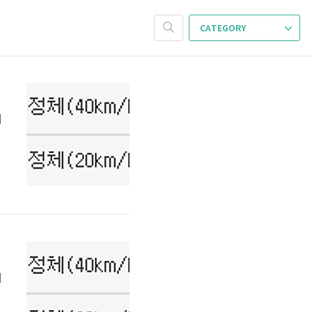
CATEGORY
거
간 !!
거