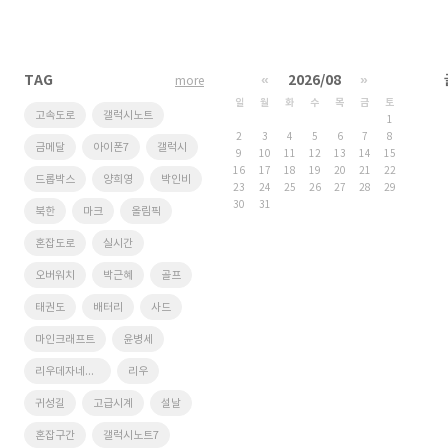
TAG
«
2026/08
»
more
일
월
화
수
목
금
토
고속도로
갤럭시노트
1
2
3
4
5
6
7
8
금메달
아이폰7
갤럭시
9
10
11
12
13
14
15
16
17
18
19
20
21
22
드롭박스
양희영
박인비
23
24
25
26
27
28
29
30
31
북한
마크
올림픽
혼잡도로
실시간
오버워치
박근혜
골프
태권도
배터리
사드
마인크래프트
윤병세
리우데자네이루
리우
귀성길
고급시계
설날
혼잡구간
갤럭시노트7