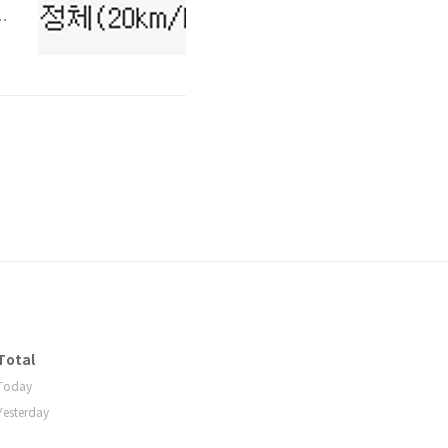
기
Total
Today
Yesterday