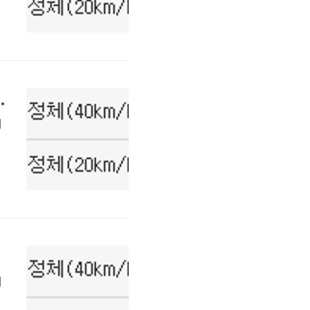
고속도로 혼잡구간 !!
거
거