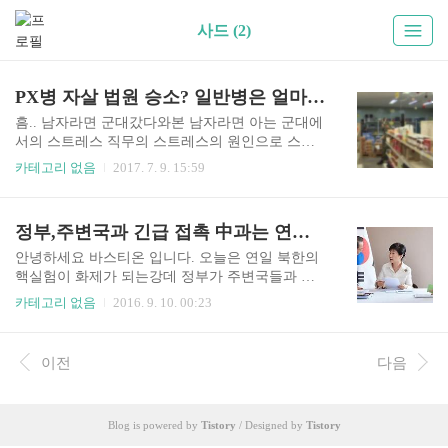
사드 (2)
PX병 자살 법원 승소? 일반병은 얼마나 심한가 ;;
흠.. 남자라면 군대갔다와본 남자라면 아는 군대에
서의 스트레스 직무의 스트레스의 원인으로 스스
로 목숨을 끊은 안타까운 사연과 그리고 이 사건을
카테고리 없음
2017. 7. 9. 15:59
법원까지 가면서 원고 승소판결이 났는데요. 아들
의 보훈보상자로 인정해달라는 판결에 원고 승소
를 했습니다. 직무수행 사이의 상당한 인과관계가
정부,주변국과 긴급 접촉 中과는 연락 '불통'상태
있다고 법원에서 판결을 내리면서 그동안 안타깝
게 사망한 군인들... PX병은 많은 분들에게 꿀?보직
안녕하세요 바스티온 입니다. 오늘은 연일 북한의
으로 소문이 자자 했었는데요,, 그럼 일반병들은 그
핵실험이 화제가 되는강데 정부가 주변국들과 긴
스트레스와 아픔이 얼마나 심각한 수준일까요... 아
급 접촉을 하고있는 것을 알수있었습니다. 북한이
카테고리 없음
2016. 9. 10. 00:23
들들 군대보내신 부모님들 걱정이 이만저만이 아
9일 오전 9시 30분쯤 5차 핵실험을 감행하자 우리
닐것 같습니다.. 이번정권에 군대 문제가 확 개편되
외교당국도 주변국들을 분주하게 접촉하며 대응책
어 조금이나마 해결되었으면 하는 바램입니다 ㅎ
을 마련하고 있다고 합니다. 외교부는 이날 오전 9
이전
다음
ㅎ
시30분 북한 풍계리 지역에서 ‘인공 지진’이 감지
되자 긴급히 간부회의를 열었습니다. 박근혜 대통
령의 라오스 방문을 수행하느라 자리를 비운 윤병
Blog is powered by
Tistory
/ Designed by
Tistory
세 외교부 장관을 대신해 임성남 외교부 1차관이
주재했습니다. 이어 우리 측 6자회담 수석대표인