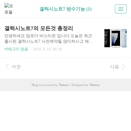
갤럭시노트7 방수기능 (1)
갤럭시노트7의 모든것 총정리
안녕하세요 업로더 바스티온 입니다.오늘은 최근
출시된 갤럭시노트7 사전예약들 많이하시고 매우
뜨거운 인기를 누리는갤럭시 노트7에 하나하나 모
카테고리 없음
2016. 8. 22. 00:30
든것을 밝혀보겠습니다.갤럭시 노트7에 스펙에 대
해 먼저알아보겠습니다.디자인은 큰 차이가 없구
요. 총4가지 색상으로 출시합니다.실버 티타늄블루
이전
다음
코럴골드 플래티넘블랙 오닉스총 4가지 색상으로
출시합니다. 시장을 선도하겠다는 의지가 눈에 보
입니다.이젠 64G 대용량 단일 모델 출시로 용량의
Blog is powered by
Tistory
/ Designed by
Tistory
다양화를 통한 수익보다는지금까지는 삼성도 이
전략을 따라갔다면요...다양한 메모리 라인업을 통
해 수익 극대화를 노리는 측면이 있는데.애플이 외
장 메모리를 채용하지 않는 이유 중 하나가4GB 램
/ 64GB 단일 용량 라인업으로 출시 됩니다.5.7인치
의 듀얼엣지 디스플레이를 채용했구요.간..