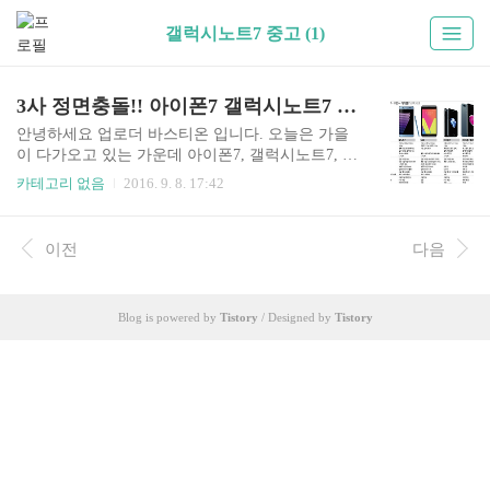
갤럭시노트7 중고 (1)
3사 정면충돌!! 아이폰7 갤럭시노트7 G20 전격 스펙비교!!!!
안녕하세요 업로더 바스티온 입니다. 오늘은 가을
이 다가오고 있는 가운데 아이폰7, 갤럭시노트7, G
20이 모두 스펙을 공개하고 본격 고객유치에 나설
카테고리 없음
2016. 9. 8. 17:42
것으로 보입니다 그래서 이 세 가지폰을 한번 비교
해보려고 합니다. 먼저 갤럭시노트7 입니다. 갤럭
시노트7의 차별점은 S펜과 홍채인식 센서입니다.
이전
다음
노트 시리즈의 트레이드 마크라 할 수 있는 S펜은
스마트폰 화면에 필기하거나 그림을 그리는 도구
입니다 . 갤럭시노트7은 이번에 S펜 기능을 더욱
Blog is powered by
Tistory
/ Designed by
Tistory
강화했다. 실제 펜 같은 필기감을 위해 펜 끝의 지
름을 0.7mm로 줄였고, 필기구 압력을 4천96단계로
세분화했다. 외국어 텍스트나 사진 위에 S펜을 문
지르면 원하는 언어로 번역해주는 기능도 처음 도
입했습니다. 홍채 정보를 등록해 모바일 금융 등에
사용할 수 있는 것도 갤럭..