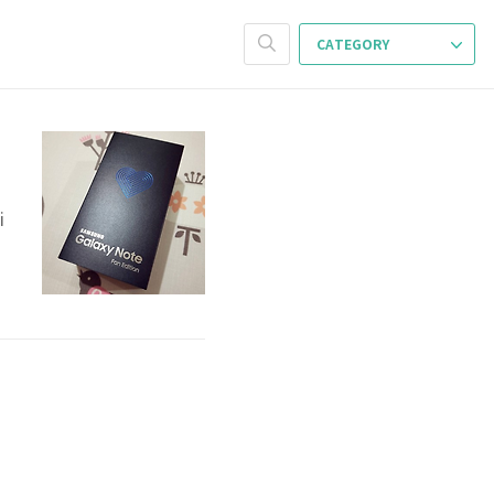
CATEGORY
i
다