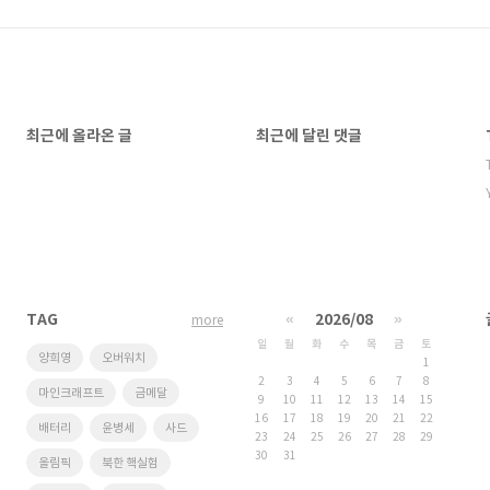
최근에 올라온 글
최근에 달린 댓글
TAG
«
2026/08
»
more
일
월
화
수
목
금
토
양희영
오버워치
1
2
3
4
5
6
7
8
마인크래프트
금메달
9
10
11
12
13
14
15
16
17
18
19
20
21
22
배터리
윤병세
사드
23
24
25
26
27
28
29
30
31
올림픽
북한 핵실험