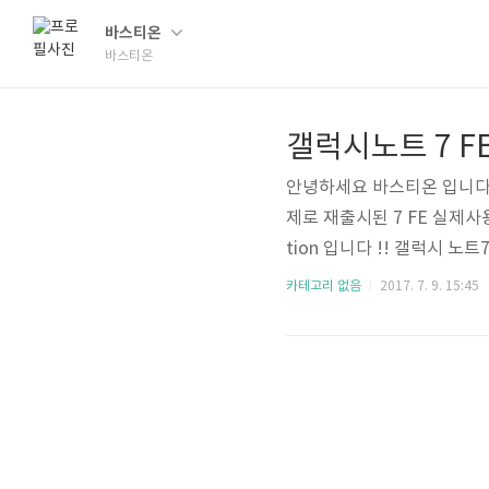
바스티온
바스티온
갤럭시노트 7 F
안녕하세요 바스티온 입니다. 
제로 재출시된 7 FE 실제사
tion 입니다 !! 갤럭시 
!! 배터리에 신경을 쓴만큼 
카테고리 없음
2017. 7. 9. 15:45
도라고 하네요 !! 약간 비
방면으로 바라보면 결코나쁜
다른 감흥이 없다고 하네요 