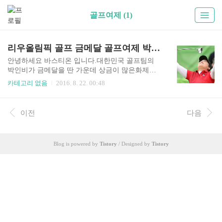
골프여제 (1)
리우올림픽 골프 금메달 골프여제 박인비
안녕하세요 바스티온 입니다.대한민국 골프팀의
박인비가 금메달을 딴 가운데 상금이 많은화제가
되고 있습니다.골프여제’ 박인비(28·KB금융그룹)
카테고리 없음
2016. 8. 22. 00:48
가 116년 만에 올림픽 정식 종목이 된 여자골프에
서 금메달을 따냈습니다. 박인비는 21일 브라질 리
우데자네이루 올림픽 골프코스(파71·6245야드)에
이전
다음
서 열린 리우 올림픽 골프 여자부 최종 라운드에서
버디 7개와 보기 2개를 묶어 5언더파 66타를 쳤습
니다. 최종합계 16언더파를 기록한 박인비는 1900
Blog is powered by
Tistory
/ Designed by
Tistory
년 파리대회 이후 116년 만에 다시 열린 여자골프
에서 금메달을 목에 걸었습니다.지난해 브리티시
오픈 우승으로 ‘커리어 그랜드 슬램(4개 메이저대
회 모두 우승)’을 이룬 박인비는 세계 골프 사상 처
음으로 올림픽 금메달까지 보태 ‘골든 커리어 그랜
드 슬램’을 달성했습니다..