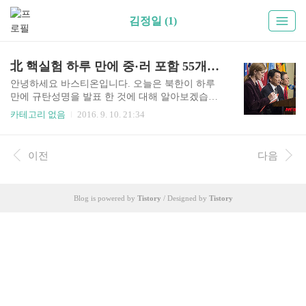
김정일 (1)
北 핵실험 하루 만에 중·러 포함 55개국 규탄성명발표
안녕하세요 바스티온입니다. 오늘은 북한이 하루
만에 규탄성명을 발표 한 것에 대해 알아보겠습니
다. 中 "北 일방적 안보 추구 용남합 수 없다" 북한
카테고리 없음
2016. 9. 10. 21:34
이 지나 1월에 이어 8개월여 만에 추가 핵실험을 감
행한 데 대한 국제사회의 비난 여론이 고조되고 있
습니다. 윤병세 외교부장관은 10일 북핵대책회의
이전
다음
를 주재, 모두발언을 통해 "(핵실험) 하루 만에 중
국과 러시아를 포함해 전 세계 55개국이 규탄 성명
을 발송했다"며 "5개 국제기구도 규탄성명을 발송
Blog is powered by
Tistory
/ Designed by
Tistory
했다"고 말했습니다. 윤 장관은 이어 "우리 정부 주
도로 어제 핵실험금지 조약기구(CTBTO) 특별회의
가 개최돼 80여개국이 북한을 강력히 규탄하고 관
련 보고서를 (만장일치로) 채택했다"고 전했습니
다. 이에 대해 외교부 당국자는 이날 기자들과 만나
"CTBTO에 참석한 ..