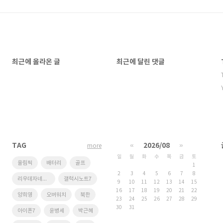
최근에 올라온 글
최근에 달린 댓글
TAG
«
2026/08
»
more
일
월
화
수
목
금
토
올림픽
배터리
골프
1
2
3
4
5
6
7
8
리우데자네이루
갤럭시노트7
9
10
11
12
13
14
15
16
17
18
19
20
21
22
양희영
오버워치
북한
23
24
25
26
27
28
29
30
31
아이폰7
윤병세
박근혜