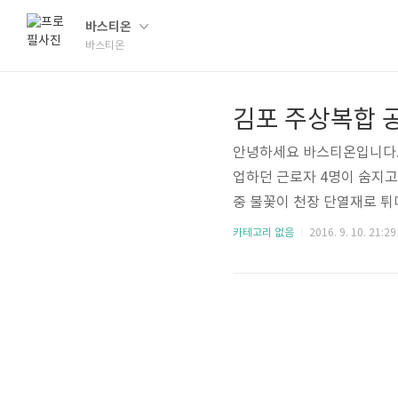
바스티온
바스티온
김포 주상복합 
안녕하세요 바스티온입니다.
업하던 근로자 4명이 숨지고
중 불꽃이 천장 단열재로 
소방서에 따르면 10일 오후
카테고리 없음
2016. 9. 10. 21:29
이 나 50여 분만에 진화되었
1)씨와 B(48)씨 등 근로
업하고 있었다"는 한 공사 
고 계속 수색 작업을 하고 있습