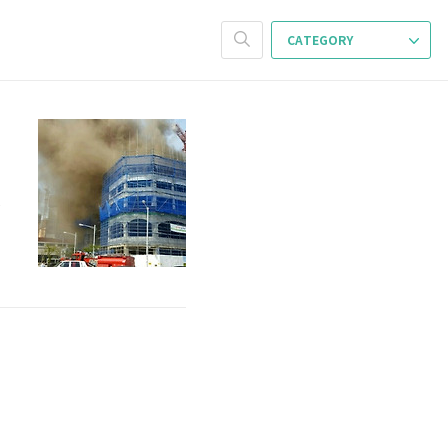
CATEGORY
던
불
6
작
보