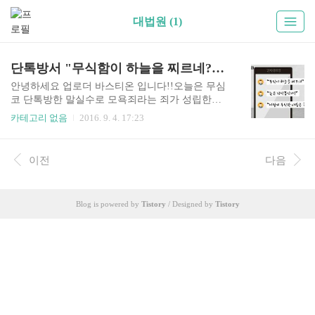
대법원 (1)
단톡방서 "무식함이 하늘을 찌르네?" 모욕죄 성립한다 대법원 판결!!
안녕하세요 업로더 바스티온 입니다!!오늘은 무심
코 단톡방한 말실수로 모욕죄라는 죄가 성립한다
는 판결을 가지고 이야기해보려고 합니다. 정모씨
카테고리 없음
2016. 9. 4. 17:23
는 무심코 단톡방에서 단체 대화방에서 '무식이 하
늘을 찌르네'와 같은 표현으로 상대방을 비하한 50
대 정모씨에게 벌금 백만원을 선고한 원심을 확정
이전
다음
했다고 대법원이 밝혔습니다.앞서 정모씨는 '무식
이 하늘을 찌르네', '눈은 장식품이야' '무식해도 이
렇게 무식한 사람은 내 생에 처음 같네요. 라는 말
Blog is powered by
Tistory
/ Designed by
Tistory
들을 하였습니다. . 거의 국보감인 듯' 등으로 A대
학교 같은 학생 20여명이 참여한 단체 '카톡방'에서
스터디모임 회장 송모씨에게 조롱섞인 메시지를
보냈습니다 재판부는 "적법하게 채택한 증거들에
비춰보면 공소사실을 유죄로 인정한 원심의 판단
은 정당하다"고 밝혔습니다. 1심은 "..