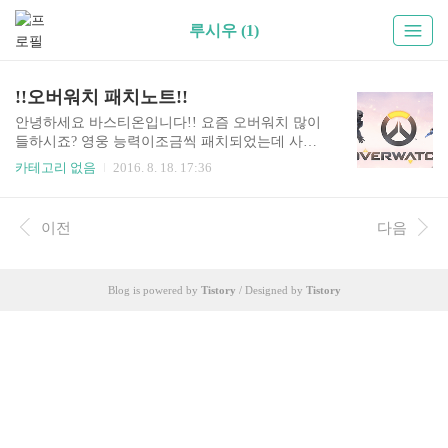
루시우 (1)
!!오버워치 패치노트!!
안녕하세요 바스티온입니다!! 요즘 오버워치 많이
들하시죠? 영웅 능력이조금씩 패치되었는데 사진
으로 보여드리겠습니다!! 버프:한조,메이,메르시
카테고리 없음
2016. 8. 18. 17:36
너프:디바,겐지,루시우,젠야타
이전
다음
Blog is powered by
Tistory
/ Designed by
Tistory