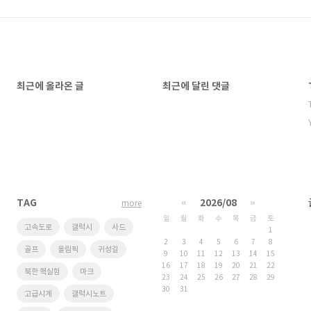
최근에 올라온 글
최근에 달린 댓글
TAG
«
2026/08
»
more
일
월
화
수
목
금
토
고속도로
갤럭시
사드
1
2
3
4
5
6
7
8
골프
올림픽
귀성길
9
10
11
12
13
14
15
16
17
18
19
20
21
22
북한 핵실험
마크
23
24
25
26
27
28
29
30
31
고급시계
갤럭시노트