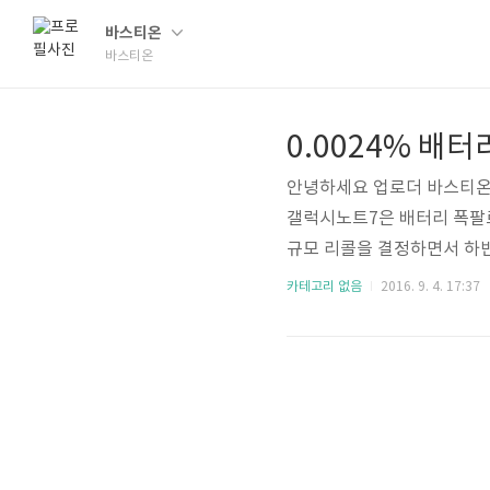
바스티온
바스티온
0.0024% 배
안녕하세요 업로더 바스티온
갤럭시노트7은 배터리 폭팔
규모 리콜을 결정하면서 하반
지던 훈풍도 마감됐습니다.. 
카테고리 없음
2016. 9. 4. 17:37
단'이라는 평가가 잇달으면서
학'을 누릴 수 있다는 전망
7에 대해 지난 2일 배터리 
0개국에서 이미 판매된 150