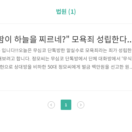
법원 (1)
단톡방서 "무식함이 하늘을 찌르네?" 모욕죄 성
 입니다!!오늘은 무심코 단톡방한 말실수로 모욕죄라는 죄가 성립한
해보려고 합니다. 정모씨는 무심코 단톡방에서 단체 대화방에서 '무식
표현으로 상대방을 비하한 50대 정모씨에게 벌금 백만원을 선고한 원
니다.앞서 정모씨는 '무식이 하늘을 찌르네', '눈은 장식품이야' '
내 생에 처음 같네요. 라는 말들을 하였습니다. . 거의 국보감인 듯'
20여명이 참여한 단체 '카톡방'에서 스터디모임 회장 송모씨에게 조
재판부는 "적법하게 채택한 증거들에 비춰보면 공소사실을 유죄로 인
1
고 밝혔습니다. 1심은 "..