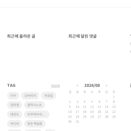
최근에 올라온 글
최근에 달린 댓글
TAG
«
2026/08
»
more
일
월
화
수
목
금
토
리우
오버워치
귀성길
1
2
3
4
5
6
7
8
양희영
갤럭시노트
9
10
11
12
13
14
15
16
17
18
19
20
21
22
태권도
리우데자네이루
23
24
25
26
27
28
29
30
31
박인비
북한 핵실험