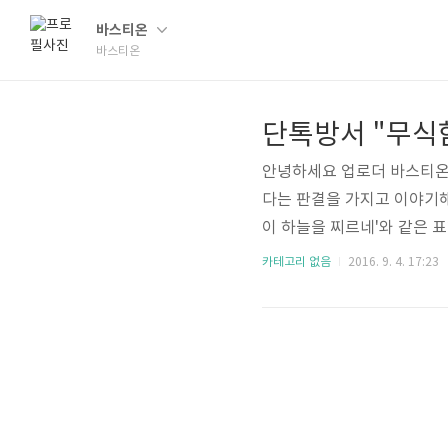
바스티온
바스티온
안녕하세요 업로더 바스티온
다는 판결을 가지고 이야기
이 하늘을 찌르네'와 같은 
을 확정했다고 대법원이 밝혔습
카테고리 없음
2016. 9. 4. 17:23
식해도 이렇게 무식한 사람은 
등으로 A대학교 같은 학생 
섞인 메시지를 보냈습니다 
정한 원심의 판단은 정당하다"