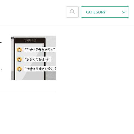
CATEGORY
립한다 대법원 판결!!
심
무
롱