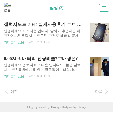
삼성 (2)
갤럭시노트 7 FE 실제사용후기 ㄷㄷ 이거 실화냐?!!
안녕하세요 바스티온 입니다. 날씨가 후덥지근 하
죠? 오늘은 갤럭시 노트 7 !!! 그것도 배터리 문제로
재출시된 7 FE 실제사용후기를 다루어 보려고 합
카테고리 없음
2017. 7. 9. 15:45
니다. 보이시나요 ?? 갤럭시 노트7 Fan Edition 입니
다 !! 갤럭시 노트7의 S펜은 4096 단계의 필압으로
더 섬세하고 정교해 졌다고 하네요 !! 배터리에 신
0.0024% 배터리 전량리콜?그배경은?
경을 쓴만큼 배터리는 안전하게 만들었다고 생각
이 듭니다 !! 가격은 약 70만원 정도라고 하네요 !!
안녕하세요 업로더 바스티온 입니다! 오늘은 갤럭
약간 비싼감이 없지않아 있습니다. 하지만 빅스비
시 노트7 폭발에대해 한번 글을적어보려합니다. 갤
지원 삼성페이, 방수지원등 다방면으로 바라보면
럭시노트7은 배터리 폭팔로 골머리를 앓고있습니
카테고리 없음
2016. 9. 4. 17:37
결코나쁜 가격이라고는 할수없습니다. 후기를 들
다. 삼성전자가 스마트폰 역사상 유례없는 대규모
어보니 전작과 비슷해서 별 다른 감흥이 없다고 하
리콜을 결정하면서 하반기 실적에 비상등이 켜졌
네요 ㅋㅋㅋㅋㅋ 이상 갤럭시 노트7 FE 후기를 마
다. 갤럭시S7에 이어 갤럭시노트7까지 이어지던 훈
이전
다음
치겠습니다 !!
풍도 마감됐습니다.. 다만, 삼성의 신속하고 과감한
조치에 대해 '삼성만이 할 수 있는 용단'이라는 평
가가 잇달으면서 부정적 여파는 제한적일 전망입
Blog is powered by
Tistory
/ Designed by
Tistory
니다. 장기적으로는 '리콜의 경제학'을 누릴 수 있
다는 전망도 나오고 있는 상황입니다. 삼성전자는