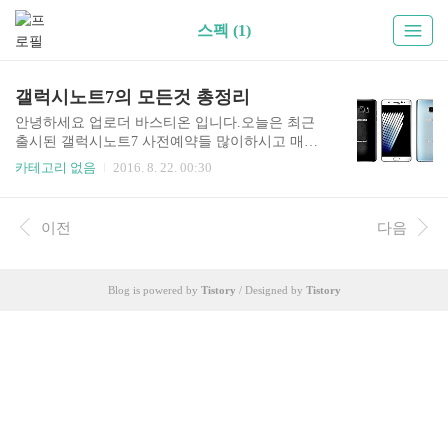
스펙 (1)
갤럭시노트7의 모든것 총정리
안녕하세요 업로더 바스티온 입니다.오늘은 최근
출시된 갤럭시노트7 사전예약들 많이하시고 매우
뜨거운 인기를 누리는갤럭시 노트7에 하나하나 모
카테고리 없음
2016. 8. 22. 00:30
든것을 밝혀보겠습니다.갤럭시 노트7에 스펙에 대
해 먼저알아보겠습니다.디자인은 큰 차이가 없구
요. 총4가지 색상으로 출시합니다.실버 티타늄블루
이전
다음
코럴골드 플래티넘블랙 오닉스총 4가지 색상으로
출시합니다. 시장을 선도하겠다는 의지가 눈에 보
입니다.이젠 64G 대용량 단일 모델 출시로 용량의
Blog is powered by
Tistory
/ Designed by
Tistory
다양화를 통한 수익보다는지금까지는 삼성도 이
전략을 따라갔다면요...다양한 메모리 라인업을 통
해 수익 극대화를 노리는 측면이 있는데.애플이 외
장 메모리를 채용하지 않는 이유 중 하나가4GB 램
/ 64GB 단일 용량 라인업으로 출시 됩니다.5.7인치
의 듀얼엣지 디스플레이를 채용했구요.간..