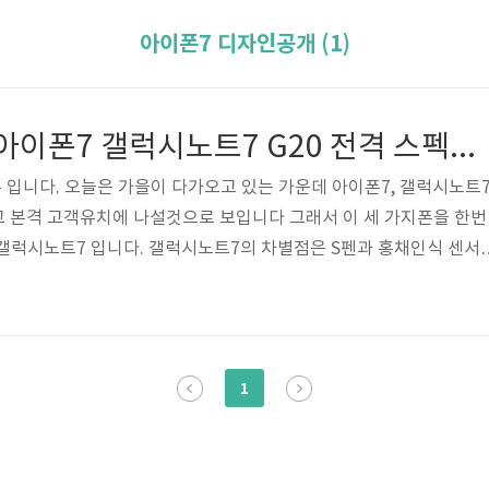
아이폰7 디자인공개 (1)
3사 정면충돌!! 아이폰7 갤럭시노트7 G20 전격 스펙비교!!!!
입니다. 오늘은 가을이 다가오고 있는 가운데 아이폰7, 갤럭시노트7
고 본격 고객유치에 나설것으로 보입니다 그래서 이 세 가지폰을 한번
갤럭시노트7 입니다. 갤럭시노트7의 차별점은 S펜과 홍채인식 센서
드 마크라 할 수 있는 S펜은 스마트폰 화면에 필기하거나 그림을 그
은 이번에 S펜 기능을 더욱 강화했다. 실제 펜 같은 필기감을 위해 
고, 필기구 압력을 4천96단계로 세분화했다. 외국어 텍스트나 사진 
언어로 번역해주는 기능도 처음 도입했습니다. 홍채 정보를 등록해 모
1
는 것도 갤럭..