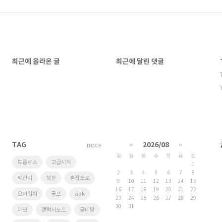
최근에 올라온 글
최근에 달린 댓글
TAG
«
2026/08
»
more
일
월
화
수
목
금
토
드롭박스
고급시계
1
2
3
4
5
6
7
8
박인비
북한
혼잡도로
9
10
11
12
13
14
15
16
17
18
19
20
21
22
오버워치
골프
apk
23
24
25
26
27
28
29
30
31
마크
갤럭시노트
금메달