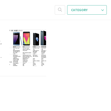
CATEGORY
,
입
리
펜
위