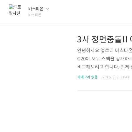
바스티온
바스티온
안녕하세요 업로더 바스티온 
G20이 모두 스펙을 공개하
비교해보려고 합니다. 먼저 
니다. 노트 시리즈의 트레이
카테고리 없음
2016. 9. 8. 17:42
는 도구입니다 . 갤럭시노트7
끝의 지름을 0.7mm로 줄였
에 S펜을 문지르면 원하는 
바일 금융 등에 사용할 수 있