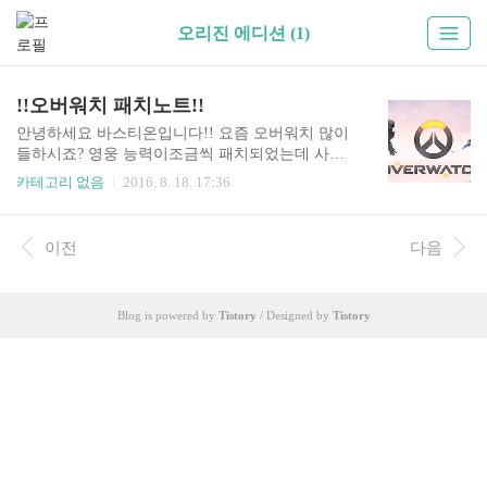
오리진 에디션 (1)
!!오버워치 패치노트!!
안녕하세요 바스티온입니다!! 요즘 오버워치 많이
들하시죠? 영웅 능력이조금씩 패치되었는데 사진
으로 보여드리겠습니다!! 버프:한조,메이,메르시
카테고리 없음
2016. 8. 18. 17:36
너프:디바,겐지,루시우,젠야타
이전
다음
Blog is powered by
Tistory
/ Designed by
Tistory