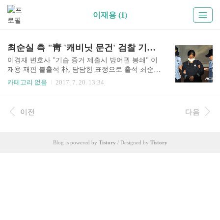
이재용 (1)
최순실 측 "靑 '캐비닛 문건' 검찰 기습 제출 막아달라" 이거 실화냐?
이경재 변호사 "기습 증거 제출시 방어권 봉쇄" 이
재용 재판 불출석 朴, 담담한 표정으로 출석 최순실
(61)씨 측이 청와대에서 발견된 일명 '캐비닛 문
카테고리 없음
2017. 7. 20. 13:34
건'과 관련해 검찰의 증거 제출 기한을 지정해 달라
고 재판부에 요청했다. 최씨 변호인인 이경재 변호
사는 20일 서울중앙지법 형사합의22부(부장판사
이전
다음
김세윤) 심리로 열린 박근혜(65) 전 대통령과 최씨
등의 특정범죄가중처벌 등에 관한 법률 위반(뇌물)
등 혐의 39차 공판에서 "검찰이 기습적으로 증거
Blog is powered by
Tistory
/ Designed by
Tistory
제출을 하면 피고인의 방어권이 원천 봉쇄된다"며
이같이 주장했다. 이 변호사는 "최근 새 정부에서
청와대 민정수석실과 정무수석실 캐비닛을 조사하
니까 국정농단 관련 새 증거가 발견됐다며 특검과
검찰에 사본을 넘겼다고 말하고 있다"고 운을 뗐
다. 이어 "박 전 대통..