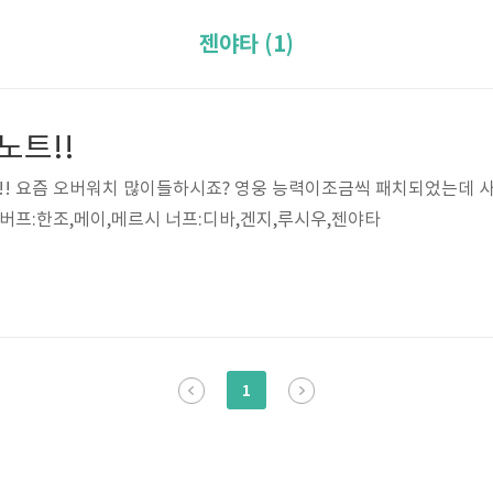
젠야타 (1)
노트!!
! 요즘 오버워치 많이들하시죠? 영웅 능력이조금씩 패치되었는데 
버프:한조,메이,메르시 너프:디바,겐지,루시우,젠야타
1