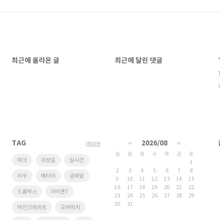
최근에 올라온 글
최근에 달린 댓글
TAG
«
2026/08
»
more
일
월
화
수
목
금
토
마크
귀성길
실시간
1
2
3
4
5
6
7
8
리우
배터리
금메달
9
10
11
12
13
14
15
16
17
18
19
20
21
22
드롭박스
아이폰7
23
24
25
26
27
28
29
30
31
마인크래프트
오버워치