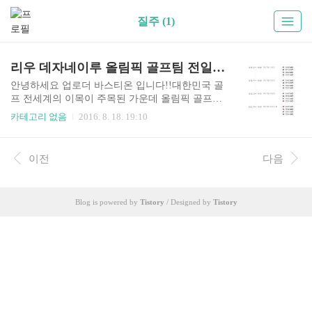
질주 (1)
리우 데자네이루 올림픽 골프팀 전일정 정리
안녕하세요 업로더 바스티온 입니다!!대한민국 골
프 전세계의 이목이 주목된 가운데 올림픽 골프팀
의 경기일정을 소개해드리도록 하겠습니다!!8월 1
카테고리 없음
2016. 8. 18. 19:10
7일 어제 골프팀은 금메달을 향한 항해를 순조롭게
시작하였고 오늘인 목요일 7:30분 여자 개인 2라운
드8월19일 금요일 7:30분 여자 개인 3라운드8월20
이전
다음
일 토요일 7:00분 여자 개인 4라운드에김세영,박인
비,양희영,전인지가 출전합니다. 지난주 끝난 남자
는 물론 16일부터 경기를 치르는 여자 선수들까지
Blog is powered by
Tistory
/ Designed by
Tistory
모두 최대의 변수는 '바람'이라고 합니다. 그런데
여기 바람 참 희한합니다. 중학교 때 배운 것처럼
낮에는 해풍, 저녁에는 육풍으로 바뀌는 것이 일반
적입니다. 그래서 경기가 열리는 낮 시간에는 대부
분 해풍이 부는 것으로 예상하고 있습니다. 코스에
있는 풀들도 모두..