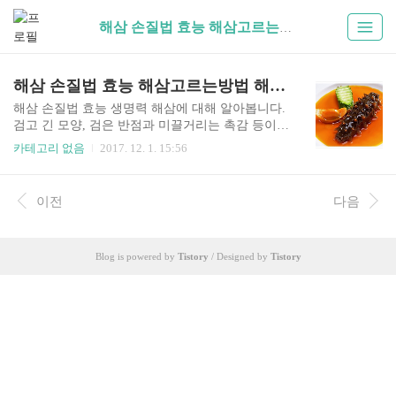
해삼 손질법 효능 해삼고르는방법 해삼먹는법 에 대해 알아봅니다 (1)
해삼 손질법 효능 해삼고르는방법 해삼먹는법 에 대해 알아봅니다
해삼 손질법 효능 생명력 해삼에 대해 알아봅니다.
검고 긴 모양, 검은 반점과 미끌거리는 촉감 등이
그리 유쾌 하지만은 않은 해삼. 해삼의 겉모습 때문
카테고리 없음
2017. 12. 1. 15:56
에 꺼리는 분들이 많은 해산물이 바로 해삼인데요.
먹이위해 손질할 때 살아있는 해삼을 만지면, 내장
을 토해내며 죽은 척 위장까지 하는 영악한 해산물
이전
다음
이 바로 해삼입니다. 하지만 해삼은 못생긴 외형과
행동과는 다르게 항산화 효과, 항암 항균 효과가 뛰
어나다고 합니다. 해삼을 부를때는 ‘바다의 인
Blog is powered by
Tistory
/ Designed by
Tistory
삼’이라 불릴 정도로 건강에 좋은 해산물입니다.
▶ 해삼의 효능 ▷ 관절 건강 알칼리성 식품인 해삼
은 칼슘, 철, 인, 요오드 등 무기질을 다량 함유되어
있습니다. 신진대사를 촉진시킬 뿐 아니라 혈액 정
화에도 탁월한 효과를 보여줍니다. 심지어 칼로리
도 낮아 성장기 어린이..