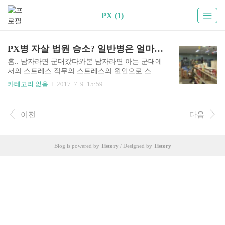
PX (1)
PX병 자살 법원 승소? 일반병은 얼마나 심한가 ;;
흠.. 남자라면 군대갔다와본 남자라면 아는 군대에
서의 스트레스 직무의 스트레스의 원인으로 스스
로 목숨을 끊은 안타까운 사연과 그리고 이 사건을
카테고리 없음
2017. 7. 9. 15:59
법원까지 가면서 원고 승소판결이 났는데요. 아들
의 보훈보상자로 인정해달라는 판결에 원고 승소
를 했습니다. 직무수행 사이의 상당한 인과관계가
이전
다음
있다고 법원에서 판결을 내리면서 그동안 안타깝
게 사망한 군인들... PX병은 많은 분들에게 꿀?보직
으로 소문이 자자 했었는데요,, 그럼 일반병들은 그
Blog is powered by
Tistory
/ Designed by
Tistory
스트레스와 아픔이 얼마나 심각한 수준일까요... 아
들들 군대보내신 부모님들 걱정이 이만저만이 아
닐것 같습니다.. 이번정권에 군대 문제가 확 개편되
어 조금이나마 해결되었으면 하는 바램입니다 ㅎ
ㅎ